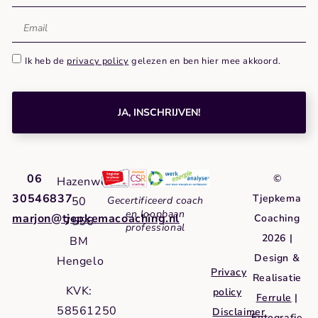
Ik heb de
privacy policy
gelezen en ben hier mee akkoord.
JA, INSCHRIJVEN!
06
©
Hazenweg
30546837
Tjepkema
50
Gecertificeerd coach
en loopbaan
marjon@tjepkemacoaching.nl
Coaching
7556
professional
2026 |
BM
Design &
Hengelo
Privacy
Realisatie
KVK:
policy
Ferrule
|
58561250
Disclaimer
Fotografie