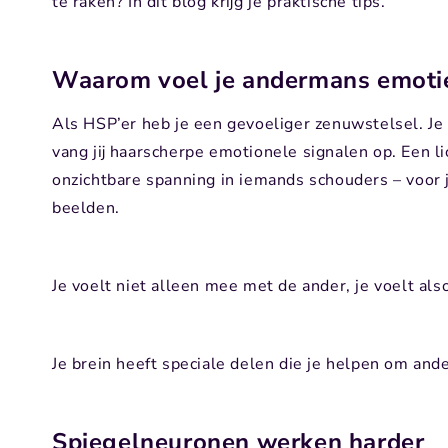
te raken? In dit blog krijg je praktische tips.
Waarom voel je andermans emotie
Als HSP’er heb je een gevoeliger zenuwstelsel. J
vang jij haarscherpe emotionele signalen op. Een li
onzichtbare spanning in iemands schouders – voor j
beelden.
Je voelt niet alleen mee met de ander, je voelt als
Je brein heeft speciale delen die je helpen om an
Spiegelneuronen werken harder