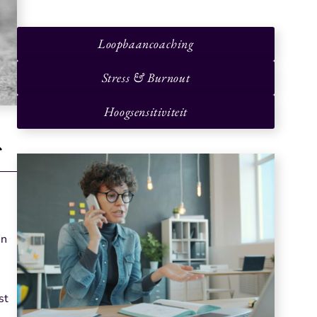
Loopbaancoaching
Stress & Burnout
Hoogsensitiviteit
en
st