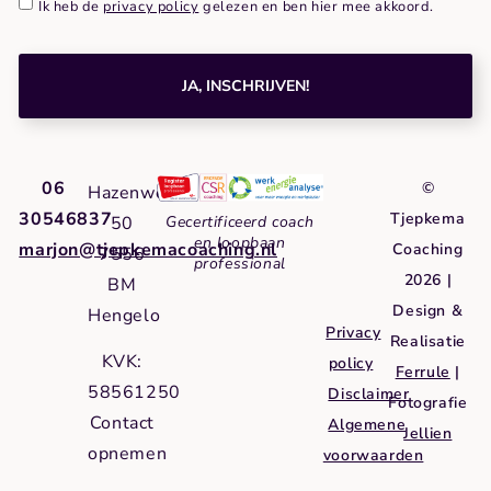
Ik heb de
privacy policy
gelezen en ben hier mee akkoord.
JA, INSCHRIJVEN!
06
©
Hazenweg
30546837
Tjepkema
50
Gecertificeerd coach
en loopbaan
marjon@tjepkemacoaching.nl
Coaching
7556
professional
2026 |
BM
Design &
Hengelo
Privacy
Realisatie
KVK:
policy
Ferrule
|
58561250
Disclaimer
Fotografie
Contact
Algemene
Jellien
opnemen
voorwaarden