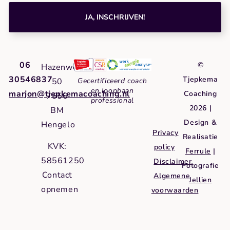
JA, INSCHRIJVEN!
06
©
Hazenweg
30546837
Tjepkema
50
Gecertificeerd coach
en loopbaan
marjon@tjepkemacoaching.nl
Coaching
7556
professional
2026 |
BM
Design &
Hengelo
Privacy
Realisatie
KVK:
policy
Ferrule
|
58561250
Disclaimer
Fotografie
Contact
Algemene
Jellien
opnemen
voorwaarden