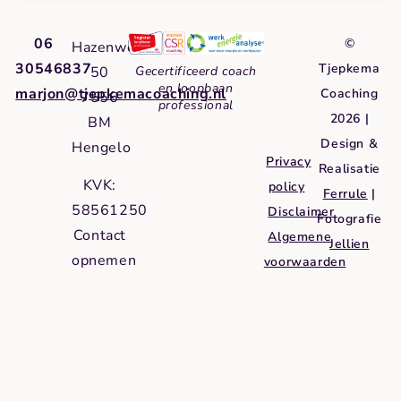
06
©
Hazenweg
30546837
Tjepkema
50
Gecertificeerd coach
en loopbaan
marjon@tjepkemacoaching.nl
Coaching
7556
professional
2026 |
BM
Design &
Hengelo
Privacy
Realisatie
KVK:
policy
Ferrule
|
58561250
Disclaimer
Fotografie
Contact
Algemene
Jellien
opnemen
voorwaarden